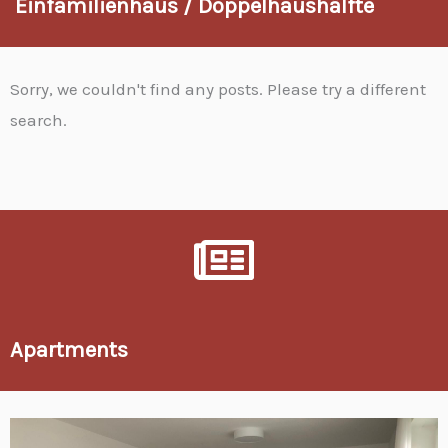
Einfamilienhaus / Doppelhaushälfte
Sorry, we couldn't find any posts. Please try a different
search.
Immobilien Unterkuenfte Zimmervermietung Wohnung Mieten 49733 Haren
Apartments