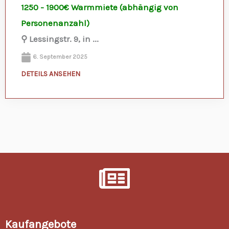
1250 - 1900€ Warmmiete (abhängig von
Personenanzahl)
⚲ Lessingstr. 9, in ...
6. September 2025
DETEILS ANSEHEN
Immobilien Unterkuenfte Zimmervermietung Wohnung Mieten 49733 Haren
Kaufangebote