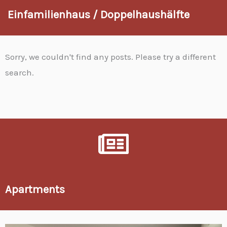
Einfamilienhaus / Doppelhaushälfte
Sorry, we couldn't find any posts. Please try a different
search.
Immobilien Unterkuenfte Zimmervermietung Wohnung Mieten 49733 Haren
Apartments