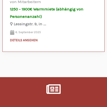
von Mitarbeitern
1250 - 1900€ Warmmiete (abhängig von
Personenanzahl)
⚲ Lessingstr. 9, in ...
6. September 2025
DETEILS ANSEHEN
Immobilien Unterkuenfte Zimmervermietung Wohnung Mieten 49733 Haren