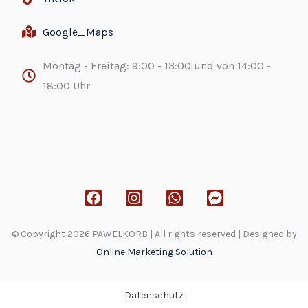
Google_Maps
Montag - Freitag: 9:00 - 13:00 und von 14:00 -
18:00 Uhr
F
I
W
F
a
n
h
a
c
s
a
c
© Copyright 2026 PAWELKORB | All rights reserved | Designed by
e
t
t
e
b
a
s
b
Online Marketing Solution
o
g
a
o
o
r
p
o
WordPress Appliance
- Powered by
TurnKey Linux
k
a
p
k
Datenschutz
m
-