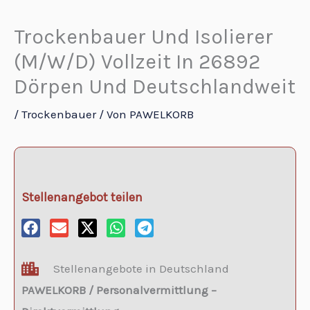
Zum
Inhalt
Trockenbauer Und Isolierer
springen
(m/w/d) Vollzeit In 26892
Dörpen Und Deutschlandweit
/
Trockenbauer
/ Von
PAWELKORB
Trockenbauer und Isolierer (m/w/d) Vollzeit in 26892 Dörpen und Deutschlandweit
Stellenangebot teilen
Stellenangebote in Deutschland
PAWELKORB / Personalvermittlung –